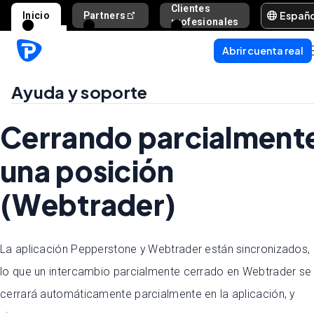
Clientes
Españ
Inicio
Partners
Ayuda y s
profesionales
Abrir cuenta real
Ayuda y soporte
Cerrando parcialment
una posición
(Webtrader)
La aplicación Pepperstone y Webtrader están sincronizados,
lo que un intercambio parcialmente cerrado en Webtrader se
cerrará automáticamente parcialmente en la aplicación, y