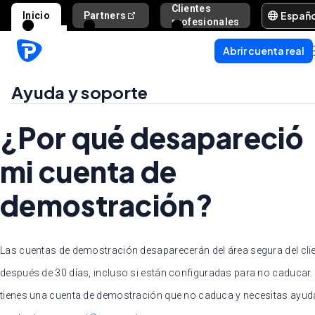
Clientes
Españ
Inicio
Partners
Ayuda y s
profesionales
Abrir cuenta real
Ayuda y soporte
¿Por qué desapareció
mi cuenta de
demostración?
Las cuentas de demostración desaparecerán del área segura del cli
después de 30 días, incluso si están configuradas para no caducar. 
tienes una cuenta de demostración que no caduca y necesitas ayud