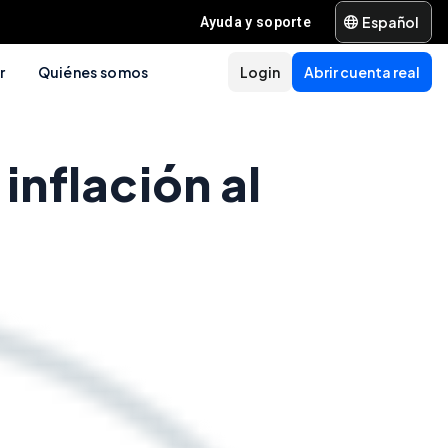
Español
Ayuda y soporte
r
Quiénes somos
Login
Abrir cuenta real
inflación al