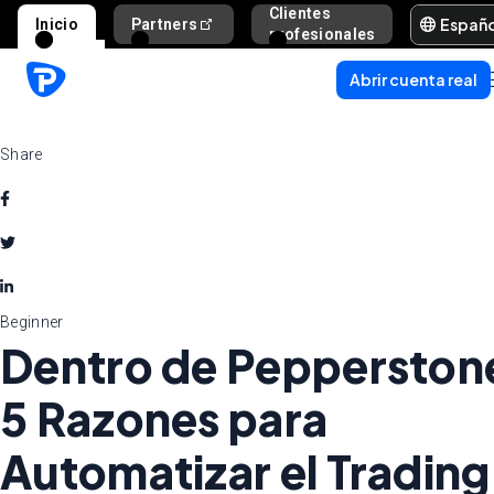
Clientes
Españ
Inicio
Partners
Ayuda y s
profesionales
Abrir cuenta real
Share
Beginner
Dentro de Pepperston
5 Razones para
Automatizar el Trading