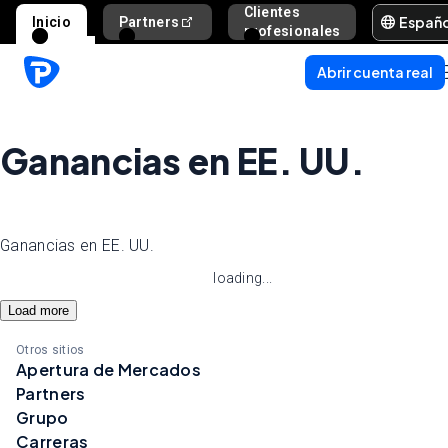
Clientes
Españ
Inicio
Partners
Ayuda y s
profesionales
Abrir cuenta real
Ganancias en EE. UU.
Ganancias en EE. UU.
loading...
Load more
Otros sitios
Apertura de Mercados
Partners
Grupo
Carreras