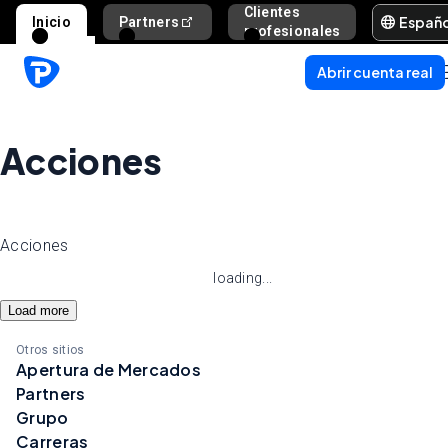
Clientes
Españ
Inicio
Partners
Ayuda y s
profesionales
Abrir cuenta real
Acciones
Acciones
loading...
Load more
Otros sitios
Apertura de Mercados
Partners
Grupo
Carreras