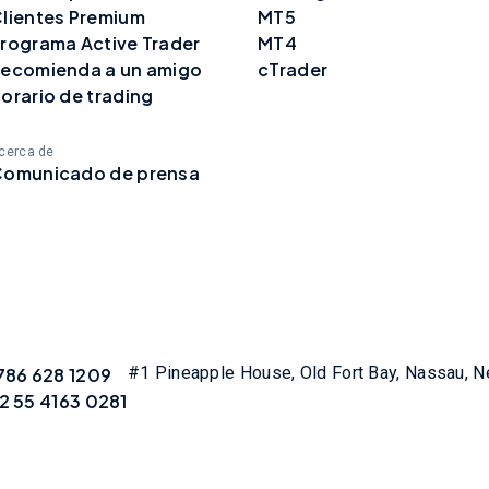
lientes Premium
MT5
rograma Active Trader
MT4
ecomienda a un amigo
cTrader
orario de trading
cerca de
omunicado de prensa
#1 Pineapple House, Old Fort Bay, Nassau, 
786 628 1209
2 55 4163 0281