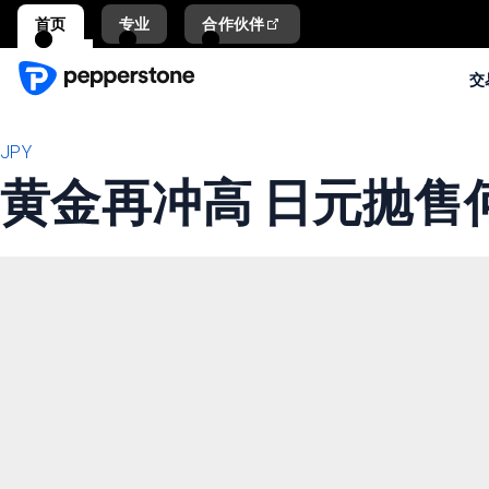
首页
专业
合作伙伴
交
JPY
黄金再冲高 日元抛售