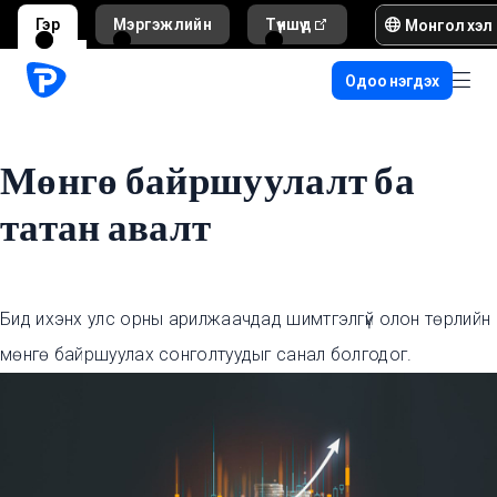
Монгол хэл
Гэр
Мэргэжлийн
Түншүүд
Тусламж ба д
Одоо нэгдэх
Мөнгө байршуулалт ба
татан авалт
Бид ихэнх улс орны арилжаачдад шимтгэлгүй олон төрлийн
мөнгө байршуулах сонголтуудыг санал болгодог.