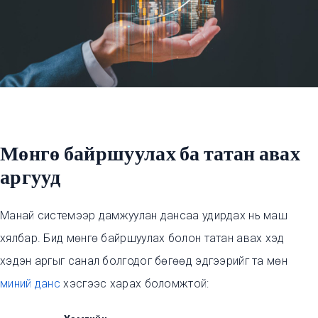
Мөнгө байршуулах ба татан авах
аргууд
Манай системээр дамжуулан дансаа удирдах нь маш
хялбар. Бид мөнгө байршуулах болон татан авах хэд
хэдэн аргыг санал болгодог бөгөөд эдгээрийг та мөн
миний данс
хэсгээс харах боломжтой: