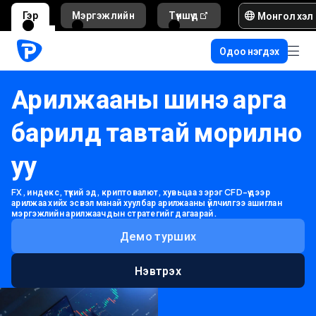
Монгол хэл
Гэр
Мэргэжлийн
Түншүүд
Тусламж ба д
Одоо нэгдэх
Арилжааны шинэ арга
барилд тавтай морилно
уу
FX, индекс, түүхий эд, криптовалют, хувьцаа зэрэг CFD-үүдээр
арилжаа хийх эсвэл манай хуулбар арилжааны үйлчилгээ ашиглан
мэргэжлийн арилжаачдын стратегийг дагаарай.
Демо турших
Нэвтрэх