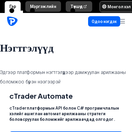
Монгол хэл
Гэр
Мэргэжлийн
Түншүүд
Тусламж ба д
Одоо нэгдэх
Нэгтгэлүүд
Эдгээр платформын нэгтгэлүүдээр дамжуулан арилжааны
боломжоо бүрэн нээгээрэй
cTrader Automate
cTrader платформын API болон C# програмчлалын
хэлийг ашиглан автомат арилжааны стратеги
боловсруулах боломжийг арилжаачдад олгодог.