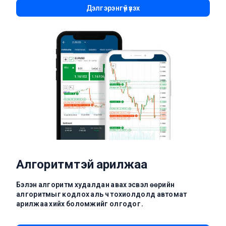
Дэлгэрэнгүй үзэх
Алгоритмтэй арилжаа
Бэлэн алгоритм худалдан авах эсвэл өөрийн
алгоритмыг кодлох аль ч тохиолдолд автомат
арилжаа хийх боломжийг олгодог.