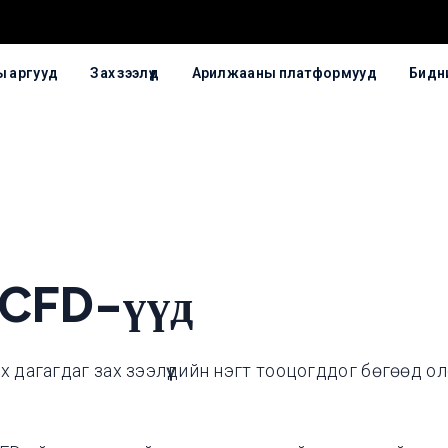
 аргууд
Зах зээлүүд
Арилжааны платформууд
Бидни
 CFD-үүд
х дагагдаг зах зээлүүдийн нэгт тооцогддог бөгөөд 