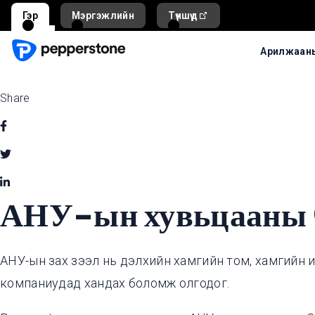
Гэр
Мэргэжлийн
Түншүүд
Арилжааны
Share
АНУ-ын хувьцааны
АНУ-ын зах зээл нь дэлхийн хамгийн том, хамгийн и
компаниудад хандах боломж олгодог.