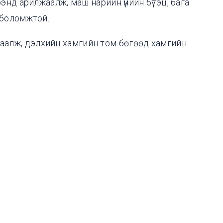
энд арилжаалж, маш нарийн үнийн бүтэц, бага
 боломжтой.
илжаалж, дэлхийн хамгийн том бөгөөд хамгийн