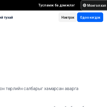
Монгол хэл
Тусламж ба дэмжлэг
й тухай
Нэвтрэх
Одоо нэгдэх
олон төрлийн салбарыг хамарсан аварга