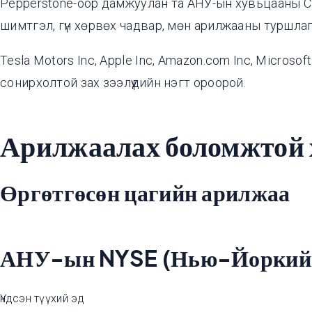
Pepperstone-оор дамжуулан та АНУ-ын хувьцааны CFD
шимтгэл, гүн хөрвөх чадвар, мөн арилжааны туршла
Tesla Motors Inc, Apple Inc, Amazon.com Inc, Micro
сонирхолтой зах зээлүүдийн нэгт ороорой.
Арилжаалах боломжтой 
Өргөтгөсөн цагийн арилжаа
АНУ-ын NYSE (Нью-Йоркийн
Үндсэн түүхий эд