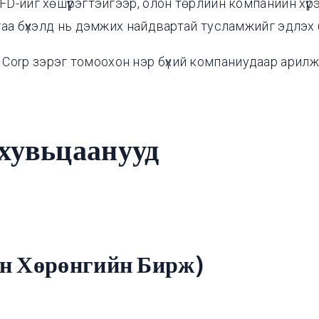
-ийг хөшүүрэгтэйгээр, олон төрлийн компанийн хүрэ
гаа бүхэлд нь дэмжих найдвартай тусламжийг эдлэх
soft Corp зэрэг томоохон нэр бүхий компаниудаар ар
хувьцаанууд
 Хөрөнгийн Бирж)