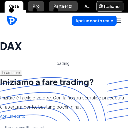
Italiano
Casa
Pro
Partner
Aiuto e supporto
Apri un conto reale
DAX
loading...
Load more
Iniziamo a fare trading?
Iniziare è facile e veloce. Con la nostra semplice procedura
di apertura conto, bastano pochi minuti.
Apri un conto
Pepperstone EU Limited