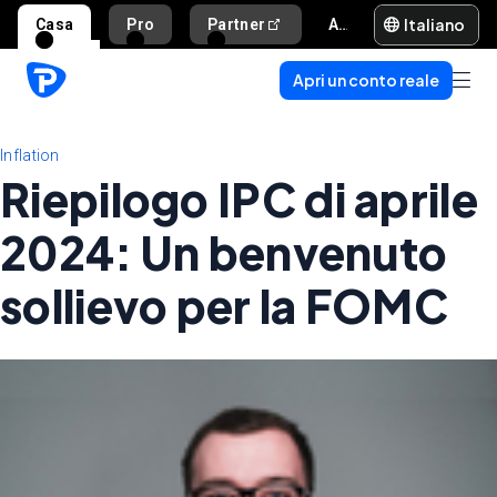
Italiano
Casa
Pro
Partner
Aiuto e supporto
Apri un conto reale
Inflation
Riepilogo IPC di aprile
2024: Un benvenuto
sollievo per la FOMC