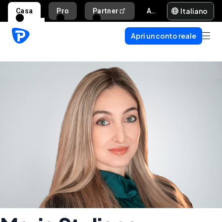
Italiano
Casa
Pro
Partner
Aiuto e supporto
Apri un conto reale