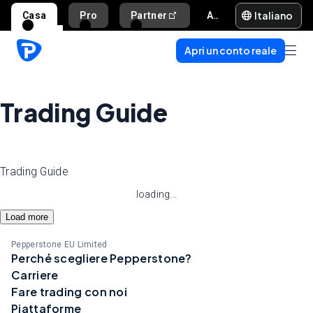
Italiano
Casa
Pro
Partner
Aiuto e supporto
Apri un conto reale
Trading Guide
Trading Guide
loading...
Load more
Pepperstone EU Limited
Perché scegliere Pepperstone?
Carriere
Fare trading con noi
Piattaforme