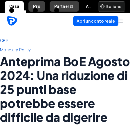
Italiano
Casa
Pro
Partner
Aiuto e supporto
Apri un conto reale
GBP
Monetary Policy
Anteprima BoE Agosto
2024: Una riduzione di
25 punti base
potrebbe essere
difficile da digerire