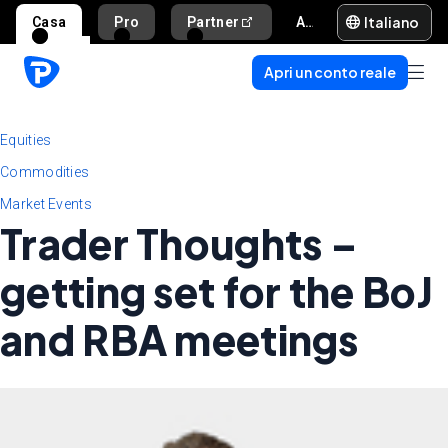
Italiano
Casa
Pro
Partner
Aiuto e supporto
Apri un conto reale
Equities
Commodities
Market Events
Trader Thoughts –
getting set for the BoJ
and RBA meetings