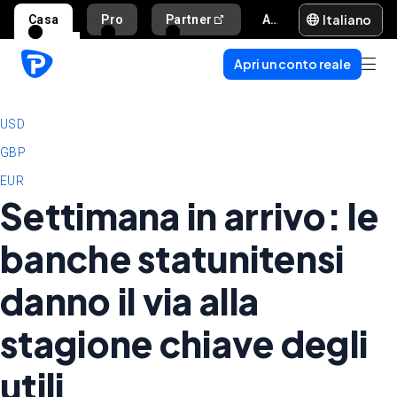
Italiano
Casa
Pro
Partner
Aiuto e supporto
Apri un conto reale
USD
GBP
EUR
Settimana in arrivo: le
banche statunitensi
danno il via alla
stagione chiave degli
utili