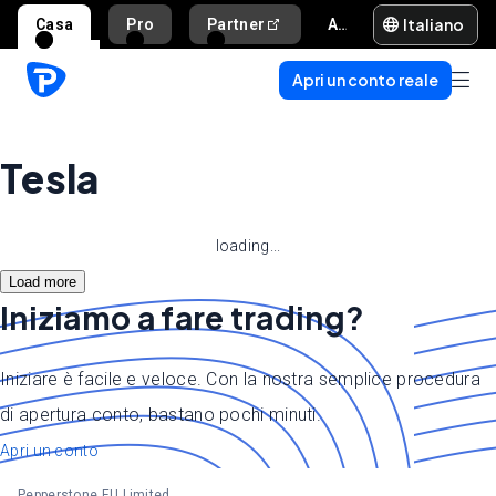
Italiano
Casa
Pro
Partner
Aiuto e supporto
Apri un conto reale
Tesla
loading...
Load more
Iniziamo a fare trading?
Iniziare è facile e veloce. Con la nostra semplice procedura
di apertura conto, bastano pochi minuti.
Apri un conto
Pepperstone EU Limited