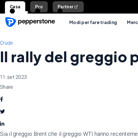
Casa
Pro
Partner
Modi per fare trading
Merc
Crude
Il rally del greggio
11 set 2023
Share
Sia il greggio Brent che il greggio WTI hanno recentemen