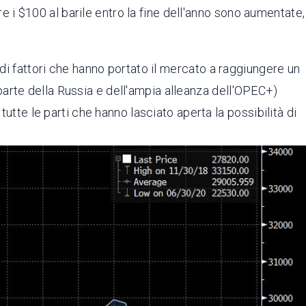
re i $100 al barile entro la fine dell'anno sono aumentate,
 di fattori che hanno portato il mercato a raggiungere un
a parte della Russia e dell'ampia alleanza dell'OPEC+)
utte le parti che hanno lasciato aperta la possibilità di