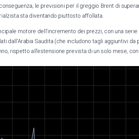
i conseguenza, le previsioni per il greggio Brent di supera
alzista sta diventando piuttosto affollata.
incipale motore dell'incremento dei prezzi, con una serie
idati dall'Arabia Saudita (che includono tagli aggiuntivi d
no, rispetto all'estensione prevista di un solo mese, con t