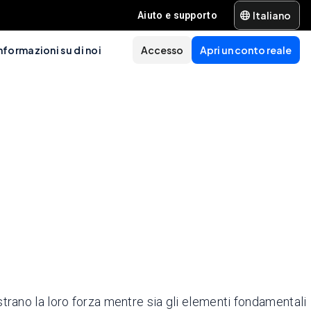
Italiano
Aiuto e supporto
nformazioni su di noi
Accesso
Apri un conto reale
trano la loro forza mentre sia gli elementi fondamentali