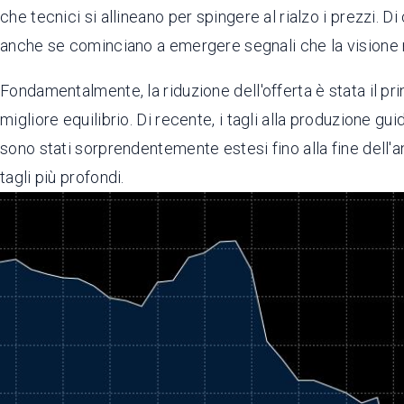
che tecnici si allineano per spingere al rialzo i prezzi. D
anche se cominciano a emergere segnali che la visione ri
Fondamentalmente, la riduzione dell'offerta è stata il pr
migliore equilibrio. Di recente, i tagli alla produzione gu
sono stati sorprendentemente estesi fino alla fine dell'an
tagli più profondi.