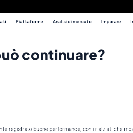
ati
Piattaforme
Analisi di mercato
Imparare
I
 può continuare?
te registrato buone performance, con i rialzisti che mos