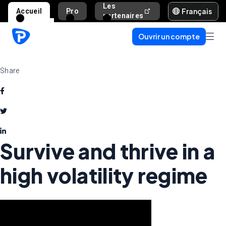
Les
Français
Accueil
Pro
Aide et assista
partenaires
Ouvrir un compte
Share
Survive and thrive in a
high volatility regime