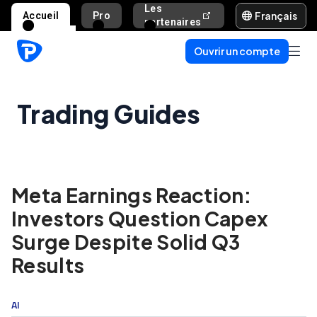
Les
Français
Accueil
Pro
Aide et assista
partenaires
Ouvrir un compte
Trading Guides
Meta Earnings Reaction:
Investors Question Capex
Surge Despite Solid Q3
Results
AI