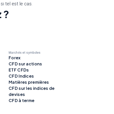
i tel est le cas.
 ?
Marchés et symboles
Forex
CFD sur actions
ETF CFDs
CFD Indices
Matières premières
CFD sur les indices de
devises
CFD à terme