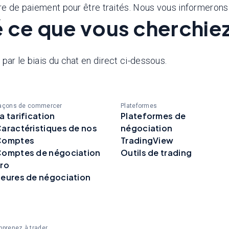
re de paiement pour être traités. Nous vous informerons s
 ce que vous cherchiez
par le biais du chat en direct ci-dessous.
açons de commercer
Plateformes
a tarification
Plateformes de
aractéristiques de nos
négociation
Comptes
TradingView
omptes de négociation
Outils de trading
ro
eures de négociation
pprenez à trader