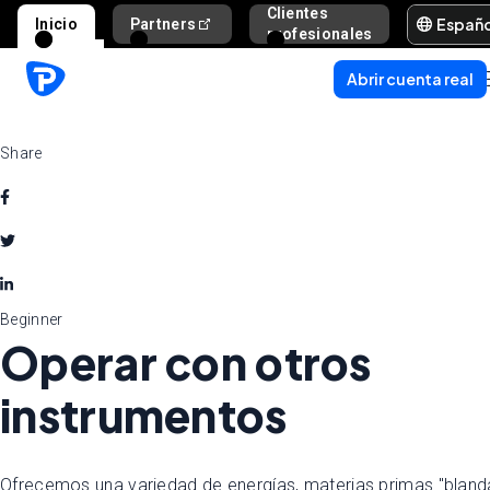
Clientes
Españ
Inicio
Partners
Ayuda y s
profesionales
Abrir cuenta real
Share
Beginner
Operar con otros
instrumentos
Ofrecemos una variedad de energías, materias primas "bland