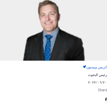
كريس ويستون
رئيس البحوث
٢٠‏/٠٦‏/٢٠٢٢
Share