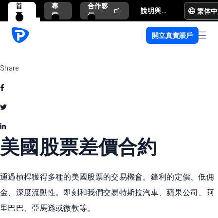
首
專
合作夥
繁体中
說明與支援
頁
業
伴
開立真實賬戶
Share
美國股票差價合約
通過槓桿獲得多種的美國股票的交易機會。鋒利的定價、低佣
金、深度流動性。即刻和我們交易特斯拉汽車、蘋果公司、阿
里巴巴、亞馬遜或微軟等。