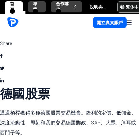
首
專
合作夥
繁体中
說明與支援
頁
業
伴
開立真實賬戶
Share
德國股票
通過槓桿獲得多種德國股票交易機會。鋒利的定價、低佣金、
深度流動性。即刻和我們交易德國郵政、SAP、大眾、拜耳或
西門子等。