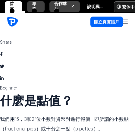
首
專
合作夥
繁体中
說明與支援
頁
業
伴
開立真實賬戶
Share
Beginner
什麽是點值？
我們用“5，3和2”位小數對貨幣對進行報價 - 即所謂的小數點
（fractional pips）或十分之一點（pipettes）。