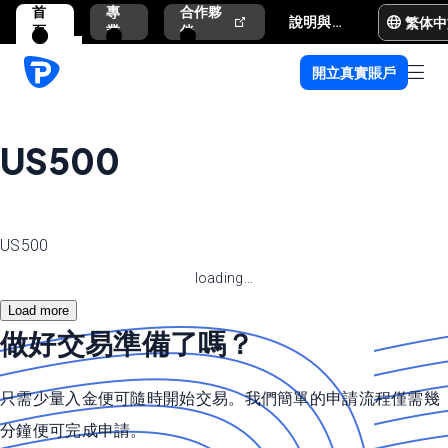
首
專
合作夥
繁体中
說明與支援
頁
業
伴
開立真實賬戶
US500
US500
loading...
Load more
做好交易準備了嗎？
只需少量入金便可隨時開始交易。我們簡單的申請流程僅需幾
分鐘便可完成申請。