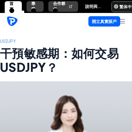
首
專
合作夥
繁体中
說明與支援
頁
業
伴
開立真實賬戶
USDJPY
干預敏感期：如何交易
USDJPY？