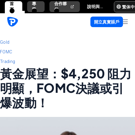
首
專
合作夥
繁体中
說明與支援
頁
業
伴
開立真實賬戶
Gold
FOMC
Trading
黃金展望：$4,250 阻力
明顯，FOMC決議或引
爆波動！