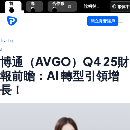
首
專
合作夥
繁体中
說明與支援
頁
業
伴
開立真實賬戶
Trading
AI
博通（AVGO）Q4 25財
報前瞻：AI 轉型引領增
長！