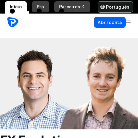
Português
Início
Pro
Parceiros
Ajuda e suporte
Abrir conta