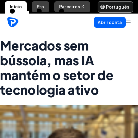
Português
Início
Pro
Parceiros
Ajuda e suporte
Abrir conta
Mercados sem
bússola, mas IA
mantém o setor de
tecnologia ativo