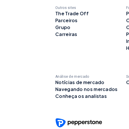
Outros sites
F
The Trade Off
P
Parceiros
C
Grupo
C
Carreiras
P
I
H
Análise de mercado
S
Notícias de mercado
C
Navegando nos mercados
Conheça os analistas