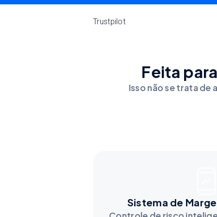
Trustpilot
Feita par
Isso não se trata de 
Sistema de Marg
Controle de risco intelig