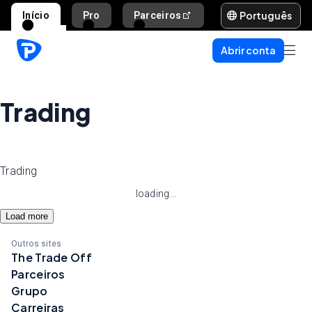
Português
Início
Pro
Parceiros
Ajuda e suporte
Abrir conta
Trading
Trading
loading...
Load more
Outros sites
The Trade Off
Parceiros
Grupo
Carreiras