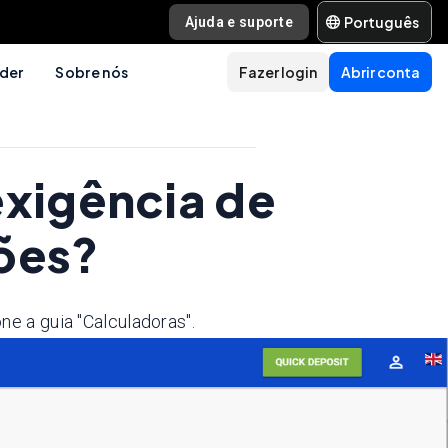
Português
Ajuda e suporte
der
Sobre nós
Fazer login
Abrir conta
exigência de
ões?
ne a guia "Calculadoras".