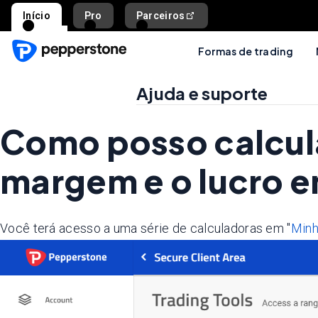
Início
Pro
Parceiros
Formas de trading
Ajuda e suporte
Como posso calcular
margem e o lucro 
Você terá acesso a uma série de calculadoras em "
Minh