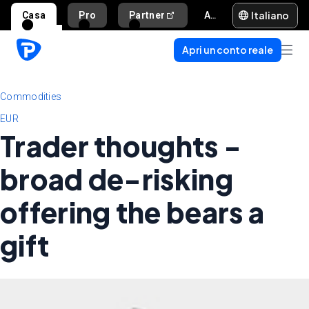
Italiano
Casa
Pro
Partner
Aiuto e supporto
Apri un conto reale
Commodities
EUR
Trader thoughts -
broad de-risking
offering the bears a
gift