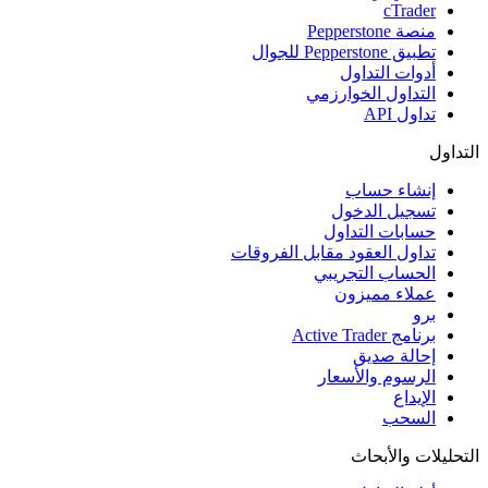
cTrader
منصة Pepperstone
تطبيق Pepperstone للجوال
أدوات التداول
التداول الخوارزمي
تداول API
التداول
إنشاء حساب
تسجيل الدخول
حسابات التداول
تداول العقود مقابل الفروقات
الحساب التجريبي
عملاء مميزون
برو
برنامج Active Trader
إحالة صديق
الرسوم والأسعار
الإيداع
السحب
التحليلات والأبحاث