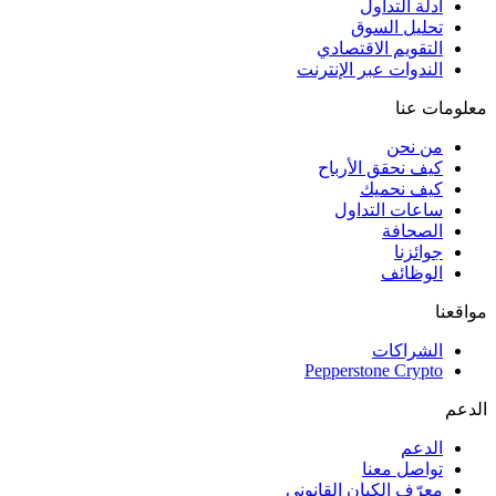
أدلة التداول
تحليل السوق
التقويم الاقتصادي
الندوات عبر الإنترنت
معلومات عنا
من نحن
كيف نحقق الأرباح
كيف نحميك
ساعات التداول
الصحافة
جوائزنا
الوظائف
مواقعنا
الشراكات
Pepperstone Crypto
الدعم
الدعم
تواصل معنا
معرّف الكيان القانوني