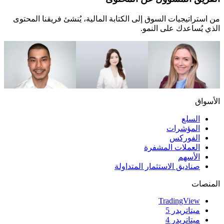
من استراتيجيات السوق إلى الكتابة المالية، يُنشئ فريقنا المحتوى
الذي يُساعدك على النمو.
Evan Rouse
Dilin Wu
Caroline Tidman
رئيس قسم المحتوى
استراتيجي الأبحاث
كاتب مالي
الأسواق
السلع
المؤشرات
الفوركس
العملات المشفرة
الأسهم
صناديق الاستثمار المتداولة
المنصات
TradingView
ميتاتريدر 5
ميتاتريدر 4