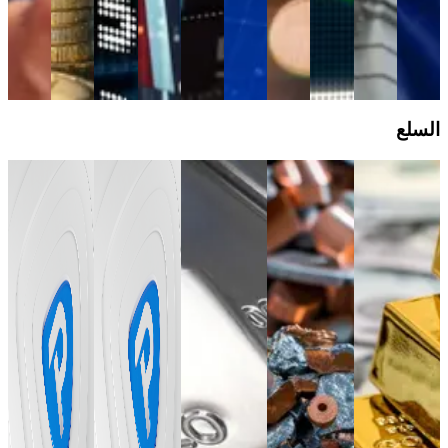
التداول
الفوركس
لكل
دليل
دليل
دولار
التداول
الفوركس
التداول
الفوركس
دليل
التداول
الفوركس
السلع
Feb 13, 2020
Aug 19,
Sep 17, 2024
Nov 11,
Jun 18, 2026
2024
2024
Razor gold
كيف تتداول
ما هي عقود
مقابل التداول
الفضة(XAGUSD):
الفروقات
ما هي المعادن
دليلك الشامل
القياسي
دليلك لفهم
(CFDs)؟ شرح
الأساسية وكيف
لتداول الذهب
للذهب: أيهما
السوق
مبسّط وآلية
تتداولها؟
يناسب
والعوامل
التداول |
تعلم التداول
إستراتيجيتك؟
المؤثرة
Pepperstone
مع انخفاض
بالذهب
تكاليف
واستكشاف
دليل
باعتباره
دليل تعليمي
الدخول
الأسباب
التداول
السلع
سلعة ثمينة
يشرح مفهوم
مقارنة
الأساسية
الأساسية
وصناعية،
عقود
بالمعادن
التي يقوم بها
يمكن أن
الفروقات
الثمينة، فإن
المستثمرون
يوفر الفضة
وآلية التداول
أسواق
بشراء وبيع
فرصًا مميزة
عليها، وكيفية
المعادن