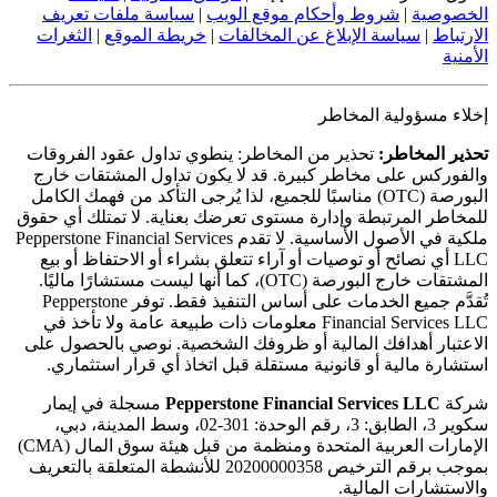
الخصوصية
|
شروط وأحكام موقع الويب
|
سياسة ملفات تعريف
الارتباط
|
سياسة الإبلاغ عن المخالفات
|
خريطة الموقع
|
الثغرات
الأمنية
إخلاء مسؤولية المخاطر
تحذير المخاطر:
تحذير من المخاطر: ينطوي تداول عقود الفروقات
والفوركس على مخاطر كبيرة. قد لا يكون تداول المشتقات خارج
البورصة (OTC) مناسبًا للجميع، لذا يُرجى التأكد من فهمك الكامل
للمخاطر المرتبطة وإدارة مستوى تعرضك بعناية. لا تمتلك أي حقوق
ملكية في الأصول الأساسية. لا تقدم Pepperstone Financial Services
LLC أي نصائح أو توصيات أو آراء تتعلق بشراء أو الاحتفاظ أو بيع
المشتقات خارج البورصة (OTC)، كما أنها ليست مستشارًا ماليًا.
تُقدَّم جميع الخدمات على أساس التنفيذ فقط. توفر Pepperstone
Financial Services LLC معلومات ذات طبيعة عامة ولا تأخذ في
الاعتبار أهدافك المالية أو ظروفك الشخصية. نوصي بالحصول على
استشارة مالية أو قانونية مستقلة قبل اتخاذ أي قرار استثماري.
شركة
Pepperstone Financial Services LLC
مسجلة في إيمار
سكوير 3، الطابق: 3، رقم الوحدة: 301-02، وسط المدينة، دبي،
الإمارات العربية المتحدة ومنظمة من قبل هيئة سوق المال (CMA)
بموجب برقم الترخيص 20200000358 للأنشطة المتعلقة بالتعريف
والاستشارات المالية.