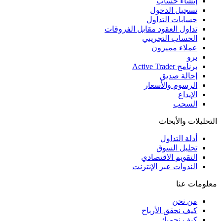
إنشاء حساب
تسجيل الدخول
حسابات التداول
تداول العقود مقابل الفروقات
الحساب التجريبي
عملاء مميزون
برو
برنامج Active Trader
إحالة صديق
الرسوم والأسعار
الإيداع
السحب
التحليلات والأبحاث
أدلة التداول
تحليل السوق
التقويم الاقتصادي
الندوات عبر الإنترنت
معلومات عنا
من نحن
كيف نحقق الأرباح
كيف نحميك