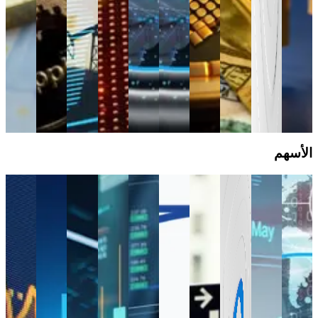
التداول
high
قد
للمتداولين
return
تُبطئ
الحصول
potential.
المنصة
على
وتسبب
التعرض.
دليل
تعارضات
التداول
العملات
أو
دليل
المشفرة
أخطاء.
التداول
دليل
التداول
الأسهم
Nov
Dec
Dec
Jan
Jan
Jan
Jan
Feb
Apr
Feb
19,
03,
12,
13,
16,
28,
30,
17,
15,
17,
2024
2024
2024
2025
2025
2025
2025
2025
2025
2026
أفضل
What is
ما
كيفية
استراتيجية
ما هي
What is
دليل
ما هي
كيفية
الطروحات
market
التداول
التداول
التداول
أفضل
range
التداول
معنويات
تداول
العامة
volatility?
بالنسخ
خلال
باستخدام
أسهم
trading
المتأرجح
السوق
الطرح
الأولية
وكيف
موسم
أداة
الذكاء
and
وكيف
العام
المرتقبة
يعمل؟
إعلان
فيبوناتشي
الاصطناعي
how do
تتداول
الأولي
Swing
Market
للمتابعة
الأرباح
للتداول
I use it
بناءً
trading
volatility
في عام
في عام
in my
عليه؟