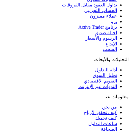
تداول العقود مقابل الفروقات
الحساب التجريبي
عملاء مميزون
برو
برنامج Active Trader
إحالة صديق
الرسوم والأسعار
الإيداع
السحب
التحليلات والأبحاث
أدلة التداول
تحليل السوق
التقويم الاقتصادي
الندوات عبر الإنترنت
معلومات عنا
من نحن
كيف نحقق الأرباح
كيف نحميك
ساعات التداول
الصحافة