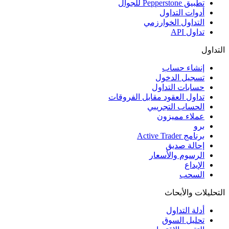
تطبيق Pepperstone للجوال
أدوات التداول
التداول الخوارزمي
تداول API
التداول
إنشاء حساب
تسجيل الدخول
حسابات التداول
تداول العقود مقابل الفروقات
الحساب التجريبي
عملاء مميزون
برو
برنامج Active Trader
إحالة صديق
الرسوم والأسعار
الإيداع
السحب
التحليلات والأبحاث
أدلة التداول
تحليل السوق