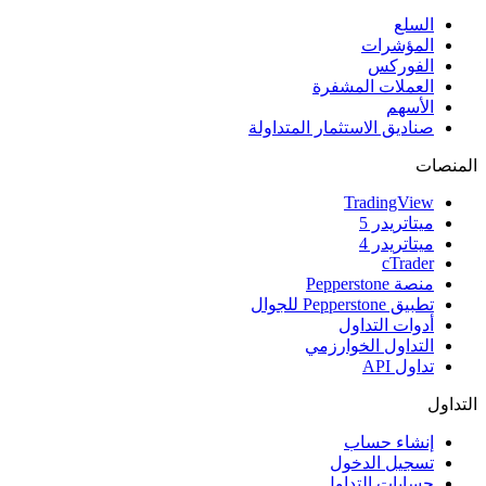
السلع
المؤشرات
الفوركس
العملات المشفرة
الأسهم
صناديق الاستثمار المتداولة
المنصات
TradingView
ميتاتريدر 5
ميتاتريدر 4
cTrader
منصة Pepperstone
تطبيق Pepperstone للجوال
أدوات التداول
التداول الخوارزمي
تداول API
التداول
إنشاء حساب
تسجيل الدخول
حسابات التداول