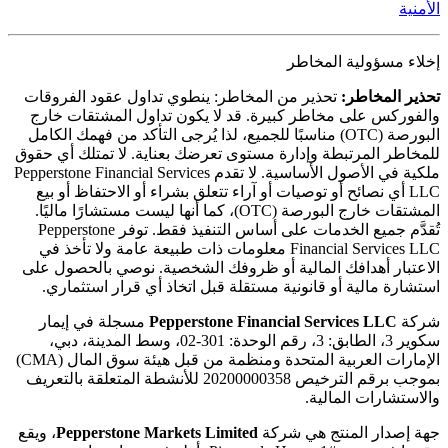
الأمنية
إخلاء مسؤولية المخاطر
تحذير المخاطر:
تحذير من المخاطر: ينطوي تداول عقود الفروقات
والفوركس على مخاطر كبيرة. قد لا يكون تداول المشتقات خارج
البورصة (OTC) مناسبًا للجميع، لذا يُرجى التأكد من فهمك الكامل
للمخاطر المرتبطة وإدارة مستوى تعرضك بعناية. لا تمتلك أي حقوق
ملكية في الأصول الأساسية. لا تقدم Pepperstone Financial Services
LLC أي نصائح أو توصيات أو آراء تتعلق بشراء أو الاحتفاظ أو بيع
المشتقات خارج البورصة (OTC)، كما أنها ليست مستشارًا ماليًا.
تُقدَّم جميع الخدمات على أساس التنفيذ فقط. توفر Pepperstone
Financial Services LLC معلومات ذات طبيعة عامة ولا تأخذ في
الاعتبار أهدافك المالية أو ظروفك الشخصية. نوصي بالحصول على
استشارة مالية أو قانونية مستقلة قبل اتخاذ أي قرار استثماري.
شركة
Pepperstone Financial Services LLC
مسجلة في إيمار
سكوير 3، الطابق: 3، رقم الوحدة: 301-02، وسط المدينة، دبي،
الإمارات العربية المتحدة ومنظمة من قبل هيئة سوق المال (CMA)
بموجب برقم الترخيص 20200000358 للأنشطة المتعلقة بالتعريف
والاستشارات المالية.
جهة إصدار المنتج هي شركة
Pepperstone Markets Limited
، ويقع