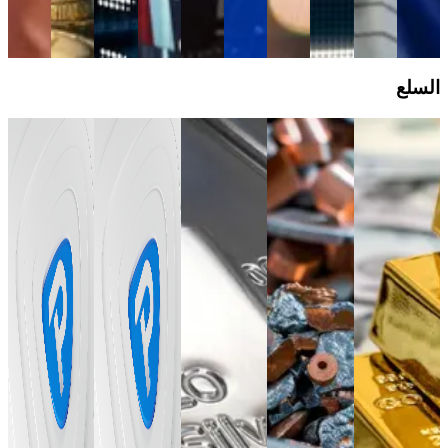
التداول
الفوركس
دليل
التداول
الفوركس
السلع
Feb 13, 2020
Aug 19,
Sep 17, 2024
Nov 11,
Jun 18, 2026
2024
2024
Razor gold
كيف تتداول
ما هي عقود
مقابل التداول
الفضة(XAGUSD):
الفروقات
ما هي المعادن
دليلك الشامل
القياسي
دليلك لفهم
(CFDs)؟ شرح
الأساسية وكيف
لتداول الذهب
للذهب: أيهما
السوق
مبسّط وآلية
تتداولها؟
يناسب
والعوامل
التداول |
تعلم التداول
إستراتيجيتك؟
المؤثرة
Pepperstone
مع انخفاض
بالذهب
تكاليف
واستكشاف
دليل
باعتباره
دليل تعليمي
الدخول
الأسباب
التداول
السلع
سلعة ثمينة
يشرح مفهوم
مقارنة
الأساسية
الأساسية
وصناعية،
عقود
بالمعادن
التي يقوم بها
يمكن أن
الفروقات
الثمينة، فإن
المستثمرون
يوفر الفضة
وآلية التداول
أسواق
بشراء وبيع
فرصًا مميزة
عليها، وكيفية
المعادن
الذهب.
مع إدارة
الاستفادة من
الأساسية
التعرض
تحركات
متاحة.
دليل