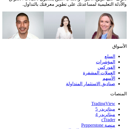
والأدلة التعليمية لمساعدتك على تطوير معرفتك بالتداول.
Evan Rouse
Dilin Wu
Caroline Tidman
رئيس قسم المحتوى
استراتيجي الأبحاث
كاتب مالي
الأسواق
السلع
المؤشرات
الفوركس
العملات المشفرة
الأسهم
صناديق الاستثمار المتداولة
المنصات
TradingView
ميتاتريدر 5
ميتاتريدر 4
cTrader
منصة Pepperstone