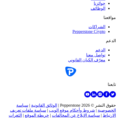
جوائزنا
الوظائف
مواقعنا
الشراكات
Pepperstone Crypto
الدعم
الدعم
تواصل معنا
معرّف الكيان القانوني
تابعنا
حقوق النشر © 2026 Pepperstone
|
الوثائق القانونية
|
سياسة
الخصوصية
|
شروط وأحكام موقع الويب
|
سياسة ملفات تعريف
الارتباط
|
سياسة الإبلاغ عن المخالفات
|
خريطة الموقع
|
الثغرات