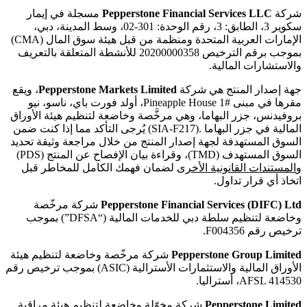
شركة
Pepperstone Financial Services LLC
مسجلة في إيمار
سكوير 3، الطابق: 3، رقم الوحدة: 301-02، وسط المدينة، دبي،
الإمارات العربية المتحدة ومنظمة من قبل هيئة سوق المال (CMA)
بموجب برقم الترخيص 20200000358 للأنشطة المتعلقة بالتعريف
والاستشارات المالية.
جهة إصدار المنتج هي شركة
Pepperstone Markets Limited
، ويقع
مقرها في مبنى #1 Pineapple House، أولد فورت باي، ناسو، نيو
بروفيدنس، جزر البهاما، وهي مرخَّصة وخاضعة لتنظيم هيئة الأوراق
المالية في جزر البهاما .(SIA-F217) يُرجى التأكد مما إذا كنت ضمن
السوق المستهدفة لجهة إصدار المنتج من خلال مراجعة وثيقة تحديد
السوق المستهدف (TMD)، وقراءة بيان الإفصاح عن المنتج (PDS)
و
المستندات القانونية الأخرى
لضمان فهمك الكامل للمخاطر قبل
اتخاذ أي قرار تداول.
Pepperstone Financial Services (DIFC) Ltd
شركة مرخّصة
وخاضعة لتنظيم سلطة دبي للخدمات المالية (“DFSA”) بموجب
ترخيص رقم F004356.
Pepperstone Group Limited
شركة مرخّصة وخاضعة لتنظيم هيئة
الأوراق المالية والاستثمارات الأسترالية (ASIC) بموجب ترخيص رقم
AFSL 414530، أستراليا.
Pepperstone Limited
شركة مخوّلة وخاضعة لتنظيم هيئة مراقبة