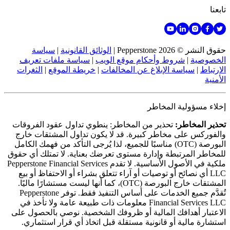
تابعنا
حقوق النشر © 2026 Pepperstone
|
الوثائق القانونية
|
سياسة
الخصوصية
|
شروط وأحكام موقع الويب
|
سياسة ملفات تعريف
الارتباط
|
سياسة الإبلاغ عن المخالفات
|
خريطة الموقع
|
الثغرات
الأمنية
إخلاء مسؤولية المخاطر
تحذير المخاطر:
تحذير من المخاطر: ينطوي تداول عقود الفروقات
والفوركس على مخاطر كبيرة. قد لا يكون تداول المشتقات خارج
البورصة (OTC) مناسبًا للجميع، لذا يُرجى التأكد من فهمك الكامل
للمخاطر المرتبطة وإدارة مستوى تعرضك بعناية. لا تمتلك أي حقوق
ملكية في الأصول الأساسية. لا تقدم Pepperstone Financial Services
LLC أي نصائح أو توصيات أو آراء تتعلق بشراء أو الاحتفاظ أو بيع
المشتقات خارج البورصة (OTC)، كما أنها ليست مستشارًا ماليًا.
تُقدَّم جميع الخدمات على أساس التنفيذ فقط. توفر Pepperstone
Financial Services LLC معلومات ذات طبيعة عامة ولا تأخذ في
الاعتبار أهدافك المالية أو ظروفك الشخصية. نوصي بالحصول على
استشارة مالية أو قانونية مستقلة قبل اتخاذ أي قرار استثماري.