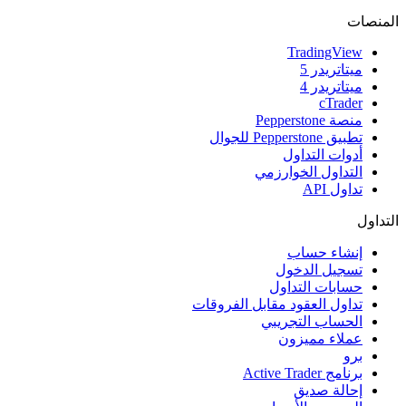
المنصات
TradingView
ميتاتريدر 5
ميتاتريدر 4
cTrader
منصة Pepperstone
تطبيق Pepperstone للجوال
أدوات التداول
التداول الخوارزمي
تداول API
التداول
إنشاء حساب
تسجيل الدخول
حسابات التداول
تداول العقود مقابل الفروقات
الحساب التجريبي
عملاء مميزون
برو
برنامج Active Trader
إحالة صديق