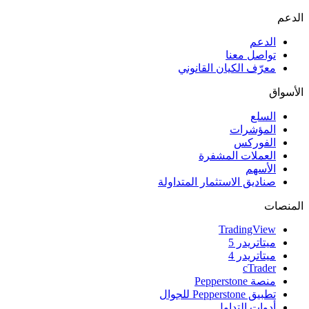
الدعم
الدعم
تواصل معنا
معرّف الكيان القانوني
الأسواق
السلع
المؤشرات
الفوركس
العملات المشفرة
الأسهم
صناديق الاستثمار المتداولة
المنصات
TradingView
ميتاتريدر 5
ميتاتريدر 4
cTrader
منصة Pepperstone
تطبيق Pepperstone للجوال
أدوات التداول