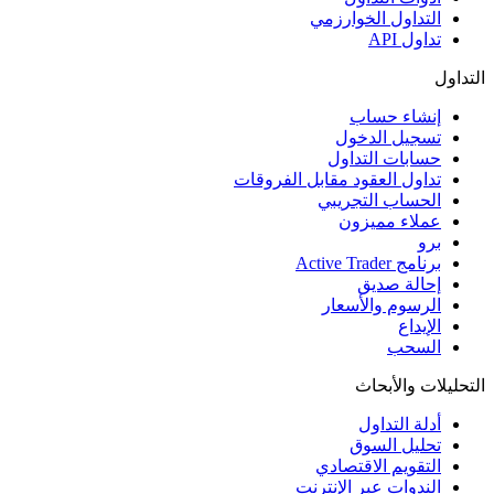
التداول الخوارزمي
تداول API
التداول
إنشاء حساب
تسجيل الدخول
حسابات التداول
تداول العقود مقابل الفروقات
الحساب التجريبي
عملاء مميزون
برو
برنامج Active Trader
إحالة صديق
الرسوم والأسعار
الإيداع
السحب
التحليلات والأبحاث
أدلة التداول
تحليل السوق
التقويم الاقتصادي
الندوات عبر الإنترنت