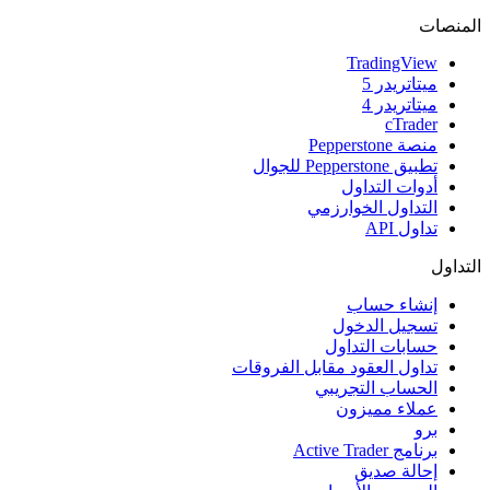
المنصات
TradingView
ميتاتريدر 5
ميتاتريدر 4
cTrader
منصة Pepperstone
تطبيق Pepperstone للجوال
أدوات التداول
التداول الخوارزمي
تداول API
التداول
إنشاء حساب
تسجيل الدخول
حسابات التداول
تداول العقود مقابل الفروقات
الحساب التجريبي
عملاء مميزون
برو
برنامج Active Trader
إحالة صديق