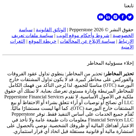
تابعنا
حقوق النشر © 2026 Pepperstone
|
الوثائق القانونية
|
سياسة
الخصوصية
|
شروط وأحكام موقع الويب
|
سياسة ملفات تعريف
الارتباط
|
سياسة الإبلاغ عن المخالفات
|
خريطة الموقع
|
الثغرات
الأمنية
إخلاء مسؤولية المخاطر
تحذير المخاطر:
تحذير من المخاطر: ينطوي تداول عقود الفروقات
والفوركس على مخاطر كبيرة. قد لا يكون تداول المشتقات خارج
البورصة (OTC) مناسبًا للجميع، لذا يُرجى التأكد من فهمك الكامل
للمخاطر المرتبطة وإدارة مستوى تعرضك بعناية. لا تمتلك أي حقوق
ملكية في الأصول الأساسية. لا تقدم Pepperstone Financial Services
LLC أي نصائح أو توصيات أو آراء تتعلق بشراء أو الاحتفاظ أو بيع
المشتقات خارج البورصة (OTC)، كما أنها ليست مستشارًا ماليًا.
تُقدَّم جميع الخدمات على أساس التنفيذ فقط. توفر Pepperstone
Financial Services LLC معلومات ذات طبيعة عامة ولا تأخذ في
الاعتبار أهدافك المالية أو ظروفك الشخصية. نوصي بالحصول على
استشارة مالية أو قانونية مستقلة قبل اتخاذ أي قرار استثماري.