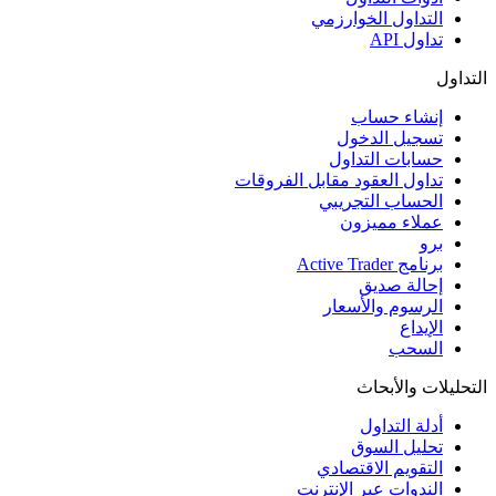
التداول الخوارزمي
تداول API
التداول
إنشاء حساب
تسجيل الدخول
حسابات التداول
تداول العقود مقابل الفروقات
الحساب التجريبي
عملاء مميزون
برو
برنامج Active Trader
إحالة صديق
الرسوم والأسعار
الإيداع
السحب
التحليلات والأبحاث
أدلة التداول
تحليل السوق
التقويم الاقتصادي
الندوات عبر الإنترنت