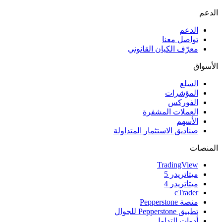
الدعم
الدعم
تواصل معنا
معرّف الكيان القانوني
الأسواق
السلع
المؤشرات
الفوركس
العملات المشفرة
الأسهم
صناديق الاستثمار المتداولة
المنصات
TradingView
ميتاتريدر 5
ميتاتريدر 4
cTrader
منصة Pepperstone
تطبيق Pepperstone للجوال
أدوات التداول