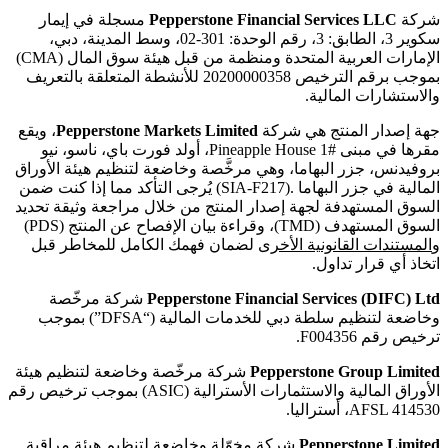
شركة
Pepperstone Financial Services LLC
مسجلة في إيمار
سكوير 3، الطابق: 3، رقم الوحدة: 301-02، وسط المدينة، دبي،
الإمارات العربية المتحدة ومنظمة من قبل هيئة سوق المال (CMA)
بموجب برقم الترخيص 20200000358 للأنشطة المتعلقة بالتعريف
والاستشارات المالية.
جهة إصدار المنتج هي شركة
Pepperstone Markets Limited
، ويقع
مقرها في مبنى #1 Pineapple House، أولد فورت باي، ناسو، نيو
بروفيدنس، جزر البهاما، وهي مرخَّصة وخاضعة لتنظيم هيئة الأوراق
المالية في جزر البهاما .(SIA-F217) يُرجى التأكد مما إذا كنت ضمن
السوق المستهدفة لجهة إصدار المنتج من خلال مراجعة وثيقة تحديد
السوق المستهدف (TMD)، وقراءة بيان الإفصاح عن المنتج (PDS)
و
المستندات القانونية الأخرى
لضمان فهمك الكامل للمخاطر قبل
اتخاذ أي قرار تداول.
Pepperstone Financial Services (DIFC) Ltd
شركة مرخّصة
وخاضعة لتنظيم سلطة دبي للخدمات المالية (“DFSA”) بموجب
ترخيص رقم F004356.
Pepperstone Group Limited
شركة مرخّصة وخاضعة لتنظيم هيئة
الأوراق المالية والاستثمارات الأسترالية (ASIC) بموجب ترخيص رقم
AFSL 414530، أستراليا.
Pepperstone Limited
شركة مخوّلة وخاضعة لتنظيم هيئة مراقبة