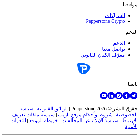
مواقعنا
الشراكات
Pepperstone Crypto
الدعم
الدعم
تواصل معنا
معرّف الكيان القانوني
تابعنا
حقوق النشر © 2026 Pepperstone
|
الوثائق القانونية
|
سياسة
الخصوصية
|
شروط وأحكام موقع الويب
|
سياسة ملفات تعريف
الارتباط
|
سياسة الإبلاغ عن المخالفات
|
خريطة الموقع
|
الثغرات
الأمنية