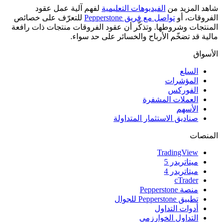
شاهد المزيد من
الفيديوهات التعليمية
لفهم آلية عمل عقود
الفروقات، أو
تواصل مع فريق Pepperstone
للتعرّف على خصائص
المنتجات وشروطها. وتذكّر أن عقود الفروقات منتجات ذات رافعة
مالية قد تضخّم الأرباح والخسائر على حد سواء.
الأسواق
السلع
المؤشرات
الفوركس
العملات المشفرة
الأسهم
صناديق الاستثمار المتداولة
المنصات
TradingView
ميتاتريدر 5
ميتاتريدر 4
cTrader
منصة Pepperstone
تطبيق Pepperstone للجوال
أدوات التداول
التداول الخوارزمي