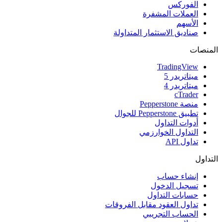
الفوركس
العملات المشفرة
الأسهم
صناديق الاستثمار المتداولة
المنصات
TradingView
ميتاتريدر 5
ميتاتريدر 4
cTrader
منصة Pepperstone
تطبيق Pepperstone للجوال
أدوات التداول
التداول الخوارزمي
تداول API
التداول
إنشاء حساب
تسجيل الدخول
حسابات التداول
تداول العقود مقابل الفروقات
الحساب التجريبي