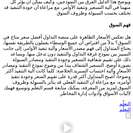
ويوضح هذا الدليل الفرق بين النموذجين، وكيف يمكن أن يؤثر كل
منهما في آلية التسعير وتنفيذ الأوامر، مع مراعاة أن جودة التنفيذ قد
تختلف بحسب السيولة وظروف السوق
فهم السوق
هل تعكس الأسعار الظاهرة على منصة التداول أفضل سعر متاح في
السوق؟ بدلاً من افتراض أن جميع الوسطاء يعملون بالطريقة نفسها،
يحتاج المتداول إلى فهم مصدر الأسعار وآلية تنفيذ الأوامر، إلى جانب
التمييز بين نموذج غرفة التداول والتنفيذ دون تدخل منها. ويساعد
ذلك على تقييم شفافية التسعير وجودة التنفيذ ومصادر السيولة
بصورة أوضح. التسعير الشفاف يبدأ من وضوح نموذج التنفيذ ومصادر
الأسعار وآلية احتساب السبريد.الخلاصة: كلما كانت آلية التنفيذ أكثر
وضوحاً، أصبح المتداول أكثر قدرة على تقييم السعر وجودة تنفيذ
أوامره، مع مراعاة أن التنفيذ الفعلي قد يتأثر بالسيولة وظروف
السوق.لمزيد من المعرفة، يمكنك متابعة قسم التعلّم وتوسيع فهمك
لآليات الأسواق وأدوات إدارة المخاطر.
التعلّم
التعلّم