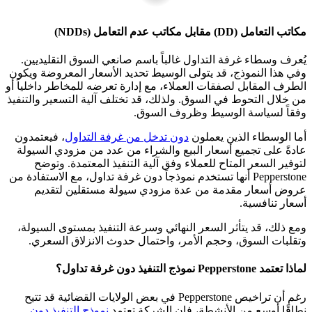
مكاتب التعامل (DD) مقابل مكاتب عدم التعامل (NDDs)
يُعرف وسطاء غرفة التداول غالباً باسم صانعي السوق التقليديين.
وفي هذا النموذج، قد يتولى الوسيط تحديد الأسعار المعروضة ويكون
الطرف المقابل لصفقات العملاء، مع إدارة تعرضه للمخاطر داخلياً أو
من خلال التحوط في السوق. ولذلك، قد تختلف آلية التسعير والتنفيذ
وفقاً لسياسة الوسيط وظروف السوق.
أما الوسطاء الذين يعملون
دون تدخل من غرفة التداول
، فيعتمدون
عادةً على تجميع أسعار البيع والشراء من عدد من مزودي السيولة
لتوفير السعر المتاح للعملاء وفق آلية التنفيذ المعتمدة. وتوضح
Pepperstone أنها تستخدم نموذجاً دون غرفة تداول، مع الاستفادة من
عروض أسعار مقدمة من عدة مزودي سيولة مستقلين لتقديم
أسعار تنافسية.
ومع ذلك، قد يتأثر السعر النهائي وسرعة التنفيذ بمستوى السيولة،
وتقلبات السوق، وحجم الأمر، واحتمال حدوث الانزلاق السعري.
لماذا تعتمد Pepperstone نموذج التنفيذ دون غرفة تداول؟
رغم أن تراخيص Pepperstone في بعض الولايات القضائية قد تتيح
نطاقًا أوسع من الأنشطة، فإن الشركة تعتمد
نموذج التنفيذ دون