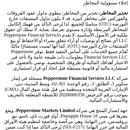
إخلاء مسؤولية المخاطر
تحذير المخاطر:
تحذير من المخاطر: ينطوي تداول عقود الفروقات
والفوركس على مخاطر كبيرة. قد لا يكون تداول المشتقات خارج
البورصة (OTC) مناسبًا للجميع، لذا يُرجى التأكد من فهمك الكامل
للمخاطر المرتبطة وإدارة مستوى تعرضك بعناية. لا تمتلك أي حقوق
ملكية في الأصول الأساسية. لا تقدم Pepperstone Financial Services
LLC أي نصائح أو توصيات أو آراء تتعلق بشراء أو الاحتفاظ أو بيع
المشتقات خارج البورصة (OTC)، كما أنها ليست مستشارًا ماليًا.
تُقدَّم جميع الخدمات على أساس التنفيذ فقط. توفر Pepperstone
Financial Services LLC معلومات ذات طبيعة عامة ولا تأخذ في
الاعتبار أهدافك المالية أو ظروفك الشخصية. نوصي بالحصول على
استشارة مالية أو قانونية مستقلة قبل اتخاذ أي قرار استثماري.
شركة
Pepperstone Financial Services LLC
مسجلة في إيمار
سكوير 3، الطابق: 3، رقم الوحدة: 301-02، وسط المدينة، دبي،
الإمارات العربية المتحدة ومنظمة من قبل هيئة سوق المال (CMA)
بموجب برقم الترخيص 20200000358 للأنشطة المتعلقة بالتعريف
والاستشارات المالية.
جهة إصدار المنتج هي شركة
Pepperstone Markets Limited
، ويقع
مقرها في مبنى #1 Pineapple House، أولد فورت باي، ناسو، نيو
بروفيدنس، جزر البهاما، وهي مرخَّصة وخاضعة لتنظيم هيئة الأوراق
المالية في جزر البهاما .(SIA-F217) يُرجى التأكد مما إذا كنت ضمن