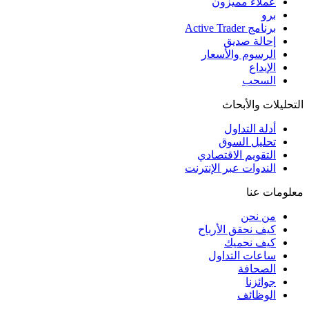
عملاء مميزون
برو
برنامج Active Trader
إحالة صديق
الرسوم والأسعار
الإيداع
السحب
التحليلات والأبحاث
أدلة التداول
تحليل السوق
التقويم الاقتصادي
الندوات عبر الإنترنت
معلومات عنا
من نحن
كيف نحقق الأرباح
كيف نحميك
ساعات التداول
الصحافة
جوائزنا
الوظائف