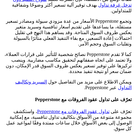
تدخل غرفة تداول
بهدف توفير آلية تسعير أكثر وضوحًا وشفافية
للمتداولين.
وتجمع Pepperstone الأسعار من عدة مزودي سيولة ومصادر تسعير
مستقلة، ما يساعدها على تقديم أسعار تنافسية وسبريد متغير
يعكس ظروف السوق المتاحة. وقد يساهم هذا النهج في تقليل
احتمالات إعادة التسعير، مع بقاء التنفيذ الفعلي متأثرًا بالسيولة
وتقلبات السوق وحجم الأمر.
كما لا تقدم Pepperstone نصائح شخصية للتأثير على قرارات العملاء،
ولا تعتمد على اتجاه صفقاتهم لتحقيق مكاسب مضاربية. وينصب
تركيزها على توفير تسعير يعكس ظروف السوق قدر الإمكان، دون
ضمان سعر أو نتيجة تنفيذ محددة.
ويمكن الاطلاع على مزيد من التفاصيل حول
السبريد وتكاليف
التداول
عبر Pepperstone.
تعرّف على تداول عقود الفروقات مع Pepperstone
تعرّف على
تداول عقود الفروقات مع Pepperstone
، واستكشف
مجموعة متنوعة من الأسواق بتكاليف تداول تنافسية، مع إمكانية
الوصول إلى بعض الأسواق خلال ساعات ممتدة وفقًا لمواعيد عمل
كل سوق.