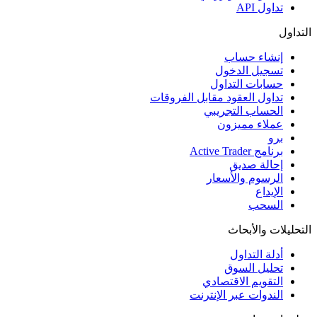
تداول API
التداول
إنشاء حساب
تسجيل الدخول
حسابات التداول
تداول العقود مقابل الفروقات
الحساب التجريبي
عملاء مميزون
برو
برنامج Active Trader
إحالة صديق
الرسوم والأسعار
الإيداع
السحب
التحليلات والأبحاث
أدلة التداول
تحليل السوق
التقويم الاقتصادي
الندوات عبر الإنترنت