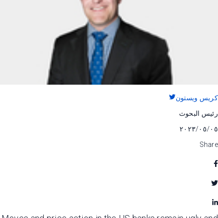
كريس ويستون
رئيس البحوث
٠٥‏/٠٥‏/٢٠٢٣
Share