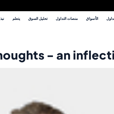
داول
الأسواق
منصات التداول
تحليل السوق
يتعلم
نبذة
houghts - an inflect