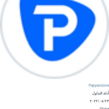
Pepperstone
أدلة التداول
٢٣‏/٠٨‏/٢٠٢٢
Share