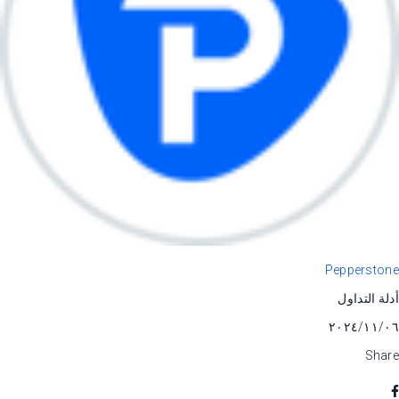
Pepperstone
أدلة التداول
٠٦‏/١١‏/٢٠٢٤
Share