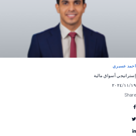
احمد عسيري
إستراتيجي أسواق مالية
١٩‏/١١‏/٢٠٢٤
Share